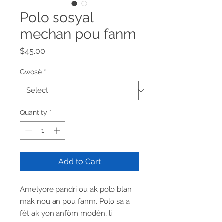
Polo sosyal
mechan pou fanm
Price
$45.00
Gwosè
*
Quantity
*
Add to Cart
Amelyore pandri ou ak polo blan
mak nou an pou fanm. Polo sa a
fèt ak yon anfòm modèn, li