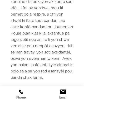
konbine distenksyon ak konfò san
efò. Li fèt ak yon twal mou ki
pèmèt po a respire, li ofri yon
silwèt ki flate tout pandan l ap
asire konfò pandan tout jounen an.
Koulè blan klasik la, aksantué pa
logo sibtil nou an, fè li yon chwa
versatile pou nenpòt okazyon—kit
se nan travay, yon sòti aksidantèl,
oswa yon evènman wikenn. Avèk
yon balans pafè ant style ak pratik,
polo sa a se yon rad esansyèl pou
pandri chak fanm.
Deskripsyon pwodwi
Phone
Email
Twal mayo pèfòmans nimewo 1 nou
an—nou ofri l nan yon polo ki kenbe
koulè epi ki absòbe imidite—pou